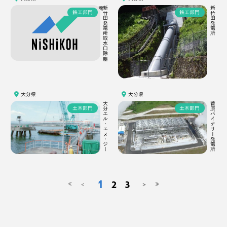
機
新
竹
田
発
電
所
取
水
口
除
塵
新竹田発電所
鉄工部門
鉄工部門
大分県
大分県
大分エル・エヌ・ジー
菅原バイナリー発電所
土木部門
土木部門
1
2
3
<
>
≪
≫