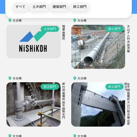
すべて
土木部門
建築部門
鉄工部門
大分県
大分県
稲葉発電所
大山ダム利水放流管
土木部門
鉄工部門
大分県
大分県
新竹田発電所放水路制水門
門
女
子
畑
発
電
所
大
山
川
取
水
堰
右
岸
排
砂
鉄工部門
鉄工部門
大分県
大分県