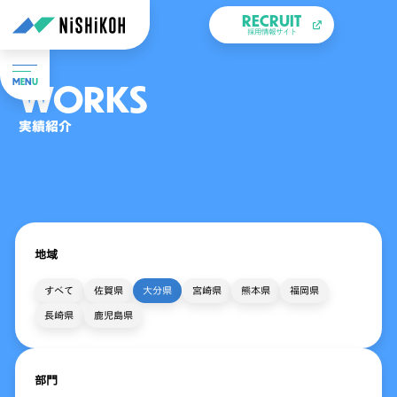
RECRUIT
採用情報サイト
WORKS
M
E
N
U
実績紹介
地域
すべて
佐賀県
大分県
宮崎県
熊本県
福岡県
長崎県
鹿児島県
部門