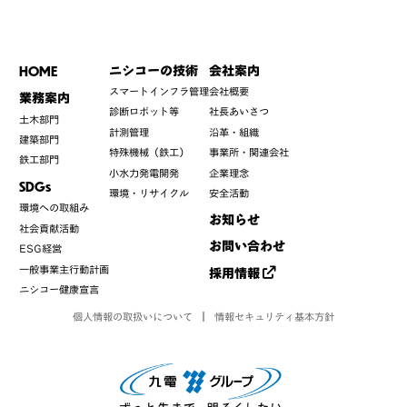
HOME
ニシコーの技術
会社案内
スマートインフラ管理
会社概要
業務案内
診断ロボット等
社長あいさつ
土木部門
計測管理
沿革・組織
建築部門
特殊機械（鉄工）
事業所・関連会社
鉄工部門
小水力発電開発
企業理念
SDGs
環境・リサイクル
安全活動
環境への取組み
お知らせ
社会貢献活動
お問い合わせ
ESG経営
一般事業主行動計画
採用情報
ニシコー健康宣言
個人情報の取扱いについて
情報セキュリティ基本方針