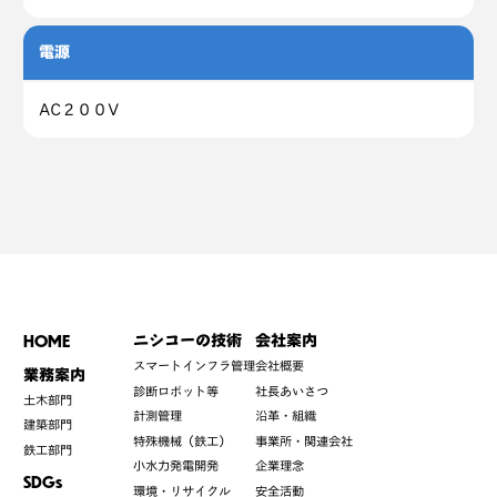
電源
AC２００V
HOME
ニシコーの技術
会社案内
スマートインフラ管理
会社概要
業務案内
診断ロボット等
社長あいさつ
土木部門
計測管理
沿革・組織
建築部門
特殊機械（鉄工）
事業所・関連会社
鉄工部門
小水力発電開発
企業理念
SDGs
環境・リサイクル
安全活動