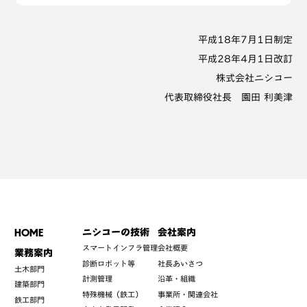
平成18年7月1日制定
平成28年4月1日改訂
株式会社ニシコー
代表取締役社長 園田 利美津
HOME
ニシコーの技術
会社案内
スマートインフラ管理
会社概要
業務案内
診断ロボット等
社長あいさつ
土木部門
計測管理
沿革・組織
建築部門
特殊機械（鉄工）
事業所・関連会社
鉄工部門