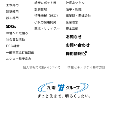
診断ロボット等
社長あいさつ
土木部門
計測管理
沿革・組織
建築部門
特殊機械（鉄工）
事業所・関連会社
鉄工部門
小水力発電開発
企業理念
SDGs
環境・リサイクル
安全活動
環境への取組み
お知らせ
社会貢献活動
お問い合わせ
ESG経営
一般事業主行動計画
採用情報
ニシコー健康宣言
個人情報の取扱いについて
情報セキュリティ基本方針