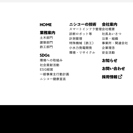
HOME
ニシコーの技術
会社案内
スマートインフラ管理
会社概要
業務案内
診断ロボット等
社長あいさつ
土木部門
計測管理
沿革・組織
建築部門
特殊機械（鉄工）
事業所・関連会社
鉄工部門
小水力発電開発
企業理念
環境・リサイクル
安全活動
SDGs
お知らせ
環境への取組み
社会貢献活動
お問い合わせ
ESG経営
一般事業主行動計画
採用情報
ニシコー健康宣言