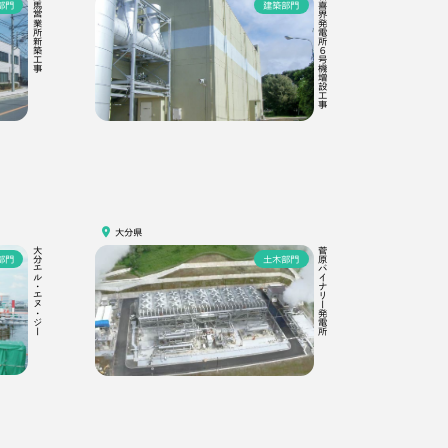
対馬営業所新築工事
新喜界発電所６号機増設工事
部門
建築部門
大分県
大分エル・エヌ・ジー
菅原バイナリー発電所
部門
土木部門