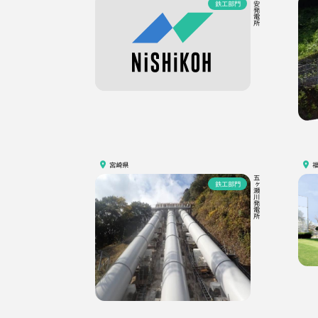
杉安発電所
鉄工部門
宮崎県
五ヶ瀬川発電所
鉄工部門