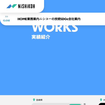
HOME
SDGs
業務案内
ニシコーの技術
会社案内
WORKS
C
L
O
S
E
実績紹介
宮崎県