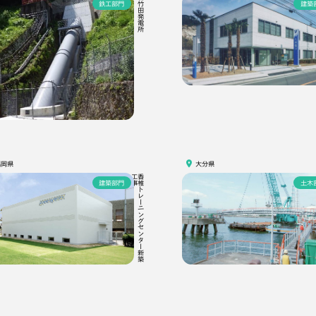
新竹田発電所
鉄工部門
建築
福岡県
大分県
事
香
椎
ト
レ
ー
ニ
ン
グ
セ
ン
タ
ー
新
築
工
建築部門
土木