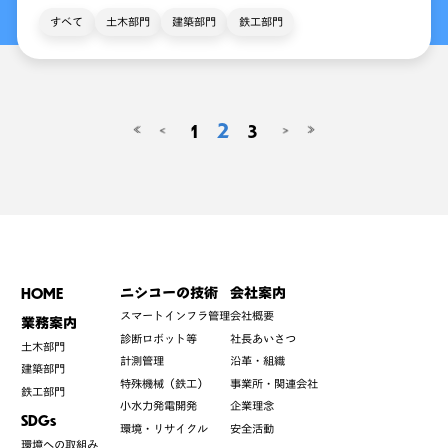
すべて
土木部門
建築部門
鉄工部門
2
1
3
<
>
≪
≫
HOME
ニシコーの技術
会社案内
スマートインフラ管理
会社概要
業務案内
診断ロボット等
社長あいさつ
土木部門
計測管理
沿革・組織
建築部門
特殊機械（鉄工）
事業所・関連会社
鉄工部門
小水力発電開発
企業理念
SDGs
環境・リサイクル
安全活動
環境への取組み