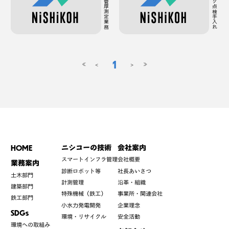
水圧鉄管管厚測定業務
原水タンク点検手入れ
1
<
>
≪
≫
HOME
ニシコーの技術
会社案内
スマートインフラ管理
会社概要
業務案内
診断ロボット等
社長あいさつ
土木部門
計測管理
沿革・組織
建築部門
特殊機械（鉄工）
事業所・関連会社
鉄工部門
小水力発電開発
企業理念
SDGs
環境・リサイクル
安全活動
環境への取組み