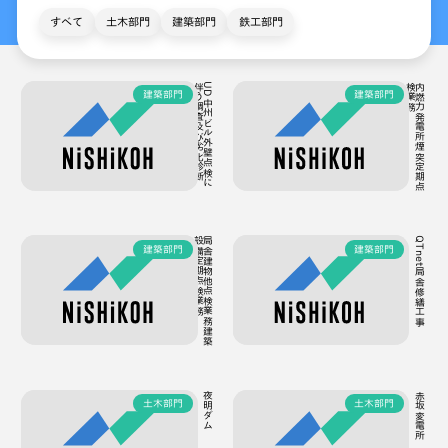
すべて
土木部門
建築部門
鉄工部門
断
U
D
中
州
ビ
ル
外
壁
点
検
に
伴
う
調
査
及
び
劣
化
診
務
内
燃
力
発
電
所
煙
突
定
期
点
検
業
建築部門
建築部門
務
局
舎
建
物
他
点
検
業
務
建
築
設
備
定
期
点
検
業
QTnet局舎修繕工事
建築部門
建築部門
夜明ダム
赤坂変電所
土木部門
土木部門