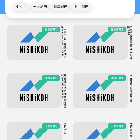
すべて
土木部門
建築部門
鉄工部門
断
U
D
中
州
ビ
ル
外
壁
点
検
に
伴
う
調
査
及
び
劣
化
診
務
内
燃
力
発
電
所
煙
突
定
期
点
検
業
建築部門
建築部門
務
局
舎
建
物
他
点
検
業
務
建
築
設
備
定
期
点
検
業
QTnet局舎修繕工事
建築部門
建築部門
夜明ダム
赤坂変電所
土木部門
土木部門