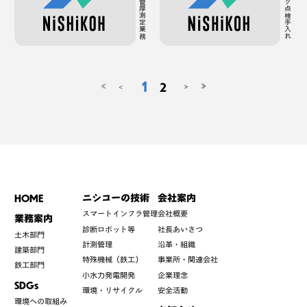
水圧鉄管管厚測定業務
原水タンク点検手入れ
1
2
<
>
≪
≫
HOME
ニシコーの技術
会社案内
スマートインフラ管理
会社概要
業務案内
診断ロボット等
社長あいさつ
土木部門
計測管理
沿革・組織
建築部門
特殊機械（鉄工）
事業所・関連会社
鉄工部門
小水力発電開発
企業理念
SDGs
環境・リサイクル
安全活動
環境への取組み