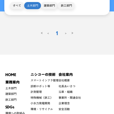
すべて
土木部門
建築部門
鉄工部門
1
<
>
≪
≫
HOME
ニシコーの技術
会社案内
スマートインフラ管理
会社概要
業務案内
診断ロボット等
社長あいさつ
土木部門
計測管理
沿革・組織
建築部門
特殊機械（鉄工）
事業所・関連会社
鉄工部門
小水力発電開発
企業理念
SDGs
環境・リサイクル
安全活動
環境への取組み