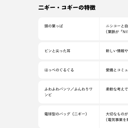
二ギー・コギーの特徴
頭の葉っぱ
ニシコーと自
(葉脈が「Ni
ピンと尖った耳
新しい情報や
ほっぺのぐるぐる
愛嬌とコミュ
ふわふわパンツ／ふんわりワ
柔軟な考えで
ンピ
電球型のバッグ（二ギー）
大切なものが
(電気事業を