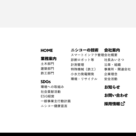
HOME
ニシコーの技術
会社案内
スマートインフラ管理
会社概要
業務案内
診断ロボット等
社長あいさつ
土木部門
計測管理
沿革・組織
建築部門
特殊機械（鉄工）
事業所・関連会社
鉄工部門
小水力発電開発
企業理念
環境・リサイクル
安全活動
SDGs
お知らせ
環境への取組み
社会貢献活動
お問い合わせ
ESG経営
一般事業主行動計画
採用情報
ニシコー健康宣言