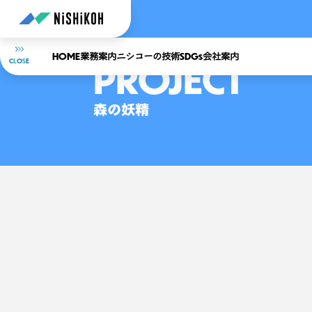
HOME
SDGs
業務案内
ニシコーの技術
会社案内
PROJECT
C
L
O
S
E
森の妖精