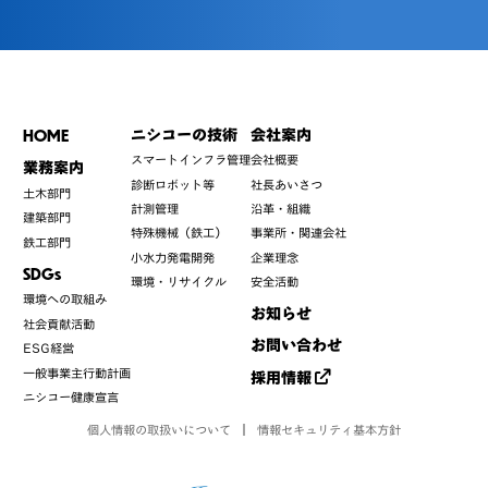
HOME
ニシコーの技術
会社案内
スマートインフラ管理
会社概要
業務案内
診断ロボット等
社長あいさつ
土木部門
計測管理
沿革・組織
建築部門
特殊機械（鉄工）
事業所・関連会社
鉄工部門
小水力発電開発
企業理念
SDGs
環境・リサイクル
安全活動
環境への取組み
お知らせ
社会貢献活動
お問い合わせ
ESG経営
一般事業主行動計画
採用情報
ニシコー健康宣言
個人情報の取扱いについて
情報セキュリティ基本方針