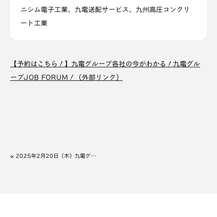
ニシム電子工業、九電送配サービス、九州高圧コンクリ
ート工業
【予約はこちら！】九電グループ各社の今がわかる！九電グル
ープJOB FORUM！（外部リンク）
«
2025年2月20日（木）九電グループJOB FORUMにニシコーが出展します