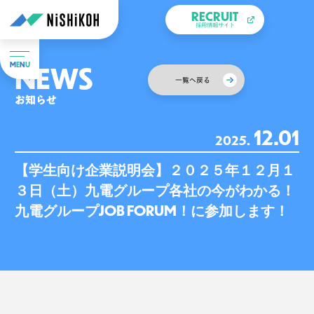
RECRUIT
採用情報サイト
NEWS
M
E
N
U
一覧へ戻る
お知らせ
12.01
2025.
【学生向け企業説明会】２０２５年１２月１
３日（土）九電グループ各社の今がわかる！
九電グループJOB FORUM！に参加します！