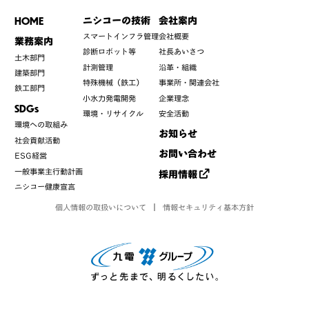
HOME
ニシコーの技術
会社案内
スマートインフラ管理
会社概要
業務案内
診断ロボット等
社長あいさつ
土木部門
計測管理
沿革・組織
建築部門
特殊機械（鉄工）
事業所・関連会社
鉄工部門
小水力発電開発
企業理念
SDGs
環境・リサイクル
安全活動
環境への取組み
お知らせ
社会貢献活動
お問い合わせ
ESG経営
一般事業主行動計画
採用情報
ニシコー健康宣言
個人情報の取扱いについて
情報セキュリティ基本方針