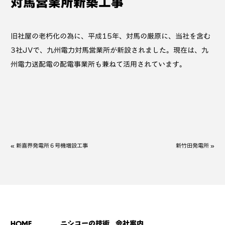
対馬営業所新築工事
旧社屋の老朽化の為に、平成15年、対馬の厳原に、当社を含む
3社JVで、九州電力対馬営業所が新設されました。現在は、九
州電力送配電の配電事業所も兼ねて活用されています。
«
»
新喜界発電所６号機増設工事
新竹田発電所
HOME
ニシコーの技術
会社案内