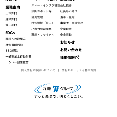
スマートインフラ管理
会社概要
業務案内
診断ロボット等
社長あいさつ
土木部門
計測管理
沿革・組織
建築部門
特殊機械（鉄工）
事業所・関連会社
鉄工部門
小水力発電開発
企業理念
SDGs
環境・リサイクル
安全活動
環境への取組み
お知らせ
社会貢献活動
お問い合わせ
ESG経営
一般事業主行動計画
採用情報
ニシコー健康宣言
個人情報の取扱いについて
情報セキュリティ基本方針